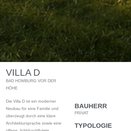
VILLA D
BAD HOMBURG VOR DER
HÖHE
Die Villa D ist ein moderner
BAUHERR
Neubau für eine Familie und
PRIVAT
überzeugt durch eine klare
Architektursprache sowie eine
TYPOLOGIE
offene, lichtdurchflutete